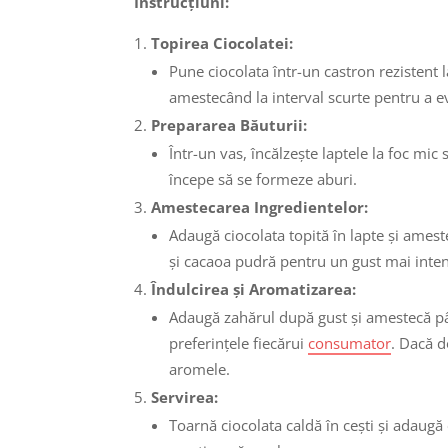
Instrucțiuni:
Topirea Ciocolatei:
Pune ciocolata într-un castron rezistent 
amestecând la interval scurte pentru a ev
Prepararea Băuturii:
Într-un vas, încălzește laptele la foc mic 
începe să se formeze aburi.
Amestecarea Ingredientelor:
Adaugă ciocolata topită în lapte și ames
și cacaoa pudră pentru un gust mai inten
Îndulcirea și Aromatizarea:
Adaugă zahărul după gust și amestecă pân
preferințele fiecărui
consumator
. Dacă d
aromele.
Servirea:
Toarnă ciocolata caldă în cești și adaugă 