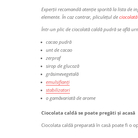
Experții recomandă atenție sporită la lista de 
elemente. În caz contrar, pliculețul de
ciocolată
Într-un plic de ciocolată caldă pudră se află ur
cacao pudră
unt de cacao
zerpraf
sirop de glucoză
grăsimevegetală
emulsifianți
stabilizatori
o gamăvariată de arome
Ciocolata caldă se poate pregăti și acasă
Ciocolata caldă preparată în casă poate fi o o