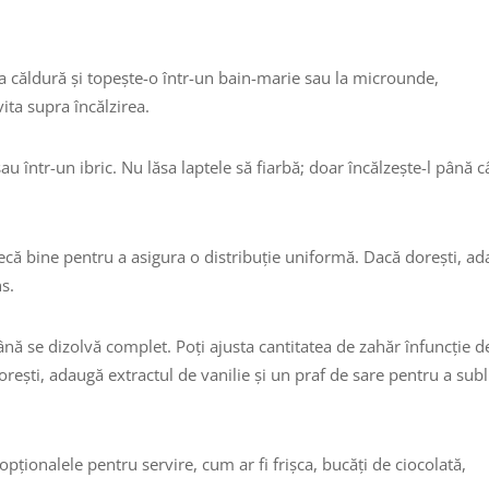
la căldură și topește-o într-un bain-marie sau la microunde,
ita supra încălzirea.
sau într-un ibric. Nu lăsa laptele să fiarbă; doar încălzește-l până 
tecă bine pentru a asigura o distribuție uniformă. Dacă dorești, a
s.
ă se dizolvă complet. Poți ajusta cantitatea de zahăr înfuncție d
orești, adaugă extractul de vanilie și un praf de sare pentru a subl
opționalele pentru servire, cum ar fi frișca, bucăți de ciocolată,