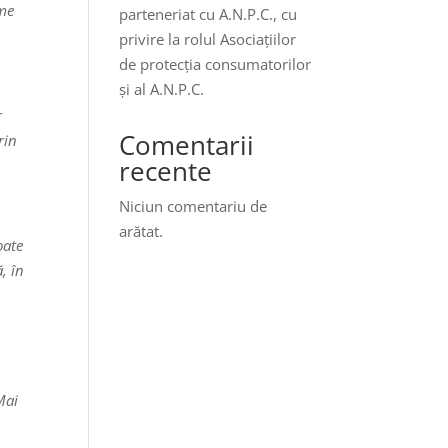
ume
parteneriat cu A.N.P.C., cu
privire la rolul Asociațiilor
de protecția consumatorilor
și al A.N.P.C.
r
Comentarii
rin
recente
Niciun comentariu de
arătat.
oate
, în
Mai