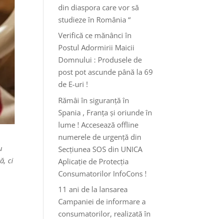
din diaspora care vor să
studieze în România “
Verifică ce mănânci în
Postul Adormirii Maicii
Domnului : Produsele de
post pot ascunde până la 69
de E-uri !
Rămâi în siguranță în
Spania , Franța și oriunde în
lume ! Accesează offline
numerele de urgență din
u
Secțiunea SOS din UNICA
ă, ci
Aplicație de Protecția
Consumatorilor InfoCons !
11 ani de la lansarea
Campaniei de informare a
consumatorilor, realizată în