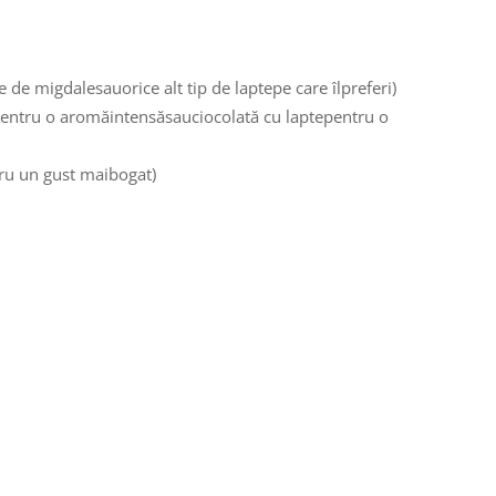
te de migdalesauorice alt tip de laptepe care îlpreferi)
entru o aromăintensăsauciocolată cu laptepentru o
tru un gust maibogat)