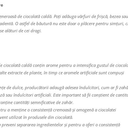
re
eneroasă de ciocolată caldă. Poți adăuga vârfuri de frișcă, bezea sa
dentă. O astfel de băutură nu este doar o plăcere pentru simțuri, ci
 alături de cei dragi.
e ciocolată caldă conțin arome pentru a intensifica gustul de ciocola
lte extracte de plante, în timp ce aromele artificiale sunt compuși
rințe de dulce, producătorii adaugă adesea îndulcitori, cum ar fi zahă
 sau îndulcitori artificiali. Este important să fii conștient de cantit
nține cantități semnificative de zahăr.
pentru a menține o consistență cremoasă și omogenă a ciocolatei
vent utilizat în produsele din ciocolată.
 preveni separarea ingredientelor și pentru a oferi o consistență