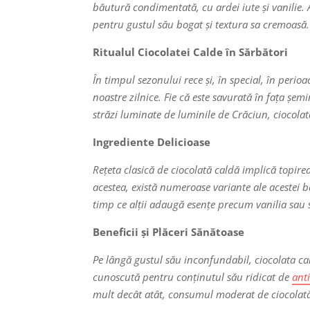
băutură condimentată, cu ardei iute și vanilie. 
pentru gustul său bogat și textura sa cremoasă.
Ritualul Ciocolatei Calde în Sărbători
În timpul sezonului rece și, în special, în perio
noastre zilnice. Fie că este savurată în fața șe
străzi luminate de luminile de Crăciun, ciocola
Ingrediente Delicioase
Rețeta clasică de ciocolată caldă implică topire
acestea, există numeroase variante ale acestei b
timp ce alții adaugă esențe precum vanilia sau 
Beneficii și Plăceri Sănătoase
Pe lângă gustul său inconfundabil, ciocolata cal
cunoscută pentru conținutul său ridicat de
ant
mult decât atât, consumul moderat de ciocolată 