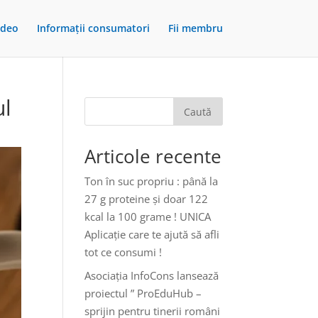
ideo
Informații consumatori
Fii membru
ul
Caută
Articole recente
Ton în suc propriu : până la
27 g proteine și doar 122
kcal la 100 grame ! UNICA
Aplicație care te ajută să afli
tot ce consumi !
Asociația InfoCons lansează
proiectul ” ProEduHub –
sprijin pentru tinerii români