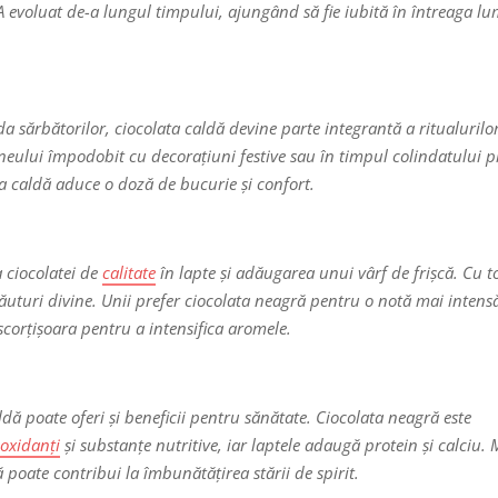
A evoluat de-a lungul timpului, ajungând să fie iubită în întreaga l
ada sărbătorilor, ciocolata caldă devine parte integrantă a ritualurilo
mineului împodobit cu decorațiuni festive sau în timpul colindatului p
ta caldă aduce o doză de bucurie și confort.
a ciocolatei de
calitate
în lapte și adăugarea unui vârf de frișcă. Cu t
ăuturi divine. Unii prefer ciocolata neagră pentru o notă mai intensă
scorțișoara pentru a intensifica aromele.
dă poate oferi și beneficii pentru sănătate. Ciocolata neagră este
ioxidanți
și substanțe nutritive, iar laptele adaugă protein și calciu. 
poate contribui la îmbunătățirea stării de spirit.