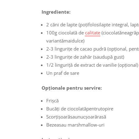
Ingrediente:
2 căni de lapte (poțifolosilapte integral, lap
100g ciocolată de
calitate
(ciocolatăneagrăp
variantămaidulce)
2-3 lingurițe de cacao pudră (opțional, pen
2-3 lingurițe de zahăr (saudupă gust)
1/2 linguriță de extract de vanilie (opțional)
Un praf de sare
Opționale pentru servire:
Frișcă
Bucăți de ciocolatăpentrutopire
Scorțișoarăsaunucșoarărasă
Bezeasau marshmallow-uri