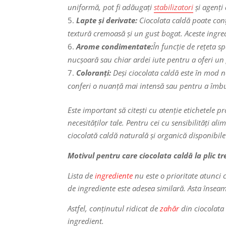
uniformă, pot fi adăugați
stabilizatori
și agenți
Lapte și derivate:
Ciocolata caldă poate conț
textură cremoasă și un gust bogat. Aceste ingre
Arome condimentate:
În funcție de rețeta s
nucșoară sau chiar ardei iute pentru a oferi un 
Coloranți:
Deși ciocolata caldă este în mod n
conferi o nuanță mai intensă sau pentru a îmbu
Este important să citești cu atenție etichetele pr
necesităților tale. Pentru cei cu sensibilități al
ciocolată caldă naturală și organică disponibile
Motivul pentru care ciocolata caldă la plic tr
Lista de
ingrediente
nu este o prioritate atunci
de ingrediente este adesea similară. Asta înseamn
Astfel, conținutul ridicat de
zahăr
din ciocolata 
ingredient.