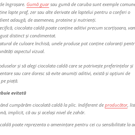
 de îngroșare.
Gumă guar
sau gumă de caruba sunt exemple comune
ine lapte praf, zer sau alte derivate ale laptelui pentru a conferi o
dient adaugă, de asemenea, proteine și nutrienți.
pecifică, ciocolata caldă poate conține aditivi precum scorțișoara, vani
gust distinct și condimentat.
atural de culoare închisă, unele produse pot conține coloranți pentr
nătăți aspectul vizual.
oduselor și să alegi ciocolata caldă care se potrivește preferințelor și
imentare sau care doresc să evite anumiți aditivi, există și opțiuni de
 pe piață.
ebuie evitată
 când cumpărăm ciocolată caldă la plic. Indiferent de
producător
, li
ă, implicit, că au și același nivel de zahăr.
caldă poate reprezenta o amenințare pentru cei cu sensibilitate la a