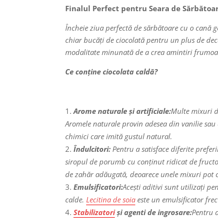
Finalul Perfect pentru Seara de Sărbătoa
Încheie ziua perfectă de sărbătoare cu o cană g
chiar bucăți de ciocolată pentru un plus de deca
modalitate minunată de a crea amintiri frumoase
Ce conține ciocolata caldă?
Arome naturale și artificiale:
Multe mixuri d
Aromele naturale provin adesea din vanilie sau a
chimici care imită gustul natural.
Îndulcitori:
Pentru a satisface diferite prefe
siropul de porumb cu conținut ridicat de fructoză
de zahăr adăugată, deoarece unele mixuri pot co
Emulsificatori:
Acești aditivi sunt utilizați 
calde.
Lecitina de soia
este un emulsificator frec
Stabilizatori
și agenti de ingrosare:
Pentru a