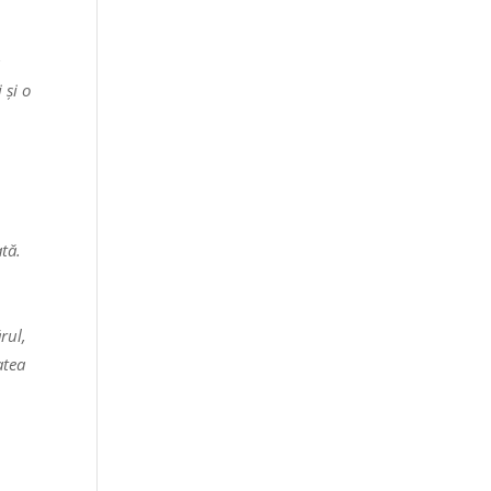
u
 și o
tă.
rul,
atea