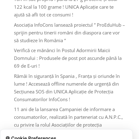
122 kcal la 100 grame ! UNICA Aplicație care te
ajută să afli tot ce consumi !
Asociația InfoCons lansează proiectul ” ProEduHub –
sprijin pentru tinerii români din diaspora care vor
să studieze în România “
Verifică ce mănânci în Postul Adormirii Maicii
Domnului : Produsele de post pot ascunde până la
69 de E-uri !
Rămâi în siguranță în Spania , Franța și oriunde în
lume ! Accesează offline numerele de urgență din
Secțiunea SOS din UNICA Aplicație de Protecția
Consumatorilor InfoCons !
11 ani de la lansarea Campaniei de informare a
consumatorilor, realizată în parteneriat cu A.N.P.C.,
cu privire la rolul Asociațiilor de protecția
consumatorilor și al A.N.P.C.
🍪 Cookie Preferences