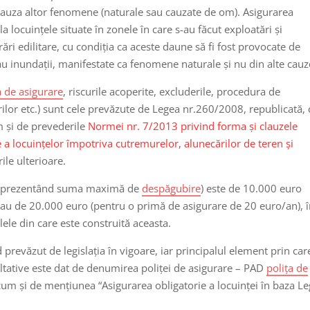
n cauza altor fenomene (naturale sau cauzate de om). Asigurarea
 locuințele situate în zonele în care s-au făcut exploatări și
rări edilitare, cu condiția ca aceste daune să fi fost provocate de
au inundații, manifestate ca fenomene naturale și nu din alte cauz
 de asigurare
, riscurile acoperite, excluderile, procedura de
ilor etc.) sunt cele prevăzute de Legea nr.260/2008, republicată, 
m și de prevederile
Normei nr. 7/2013 privind forma şi clauzele
e a locuinţelor împotriva cutremurelor, alunecărilor de teren şi
ile ulterioare.
(reprezentând suma maximă de
despăgubire
) este de 10.000 euro
sau de 20.000 euro (pentru o primă de asigurare de 20 euro/an), 
lele din care este construită aceasta.
prevăzut de legislația în vigoare, iar principalul element prin car
cultative este dat de denumirea poliței de asigurare – PAD
polița de
um și de mențiunea “Asigurarea obligatorie a locuinței în baza Le