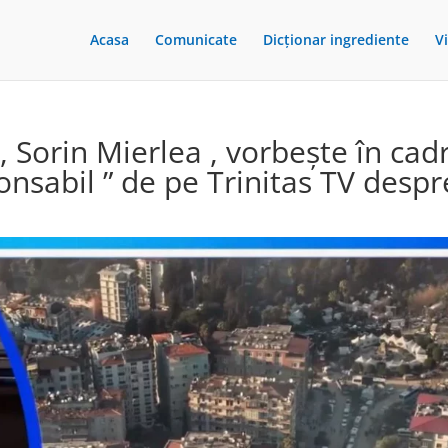
Acasa
Comunicate
Dicționar ingrediente
V
, Sorin Mierlea , vorbește în cad
onsabil ” de pe Trinitas TV despr