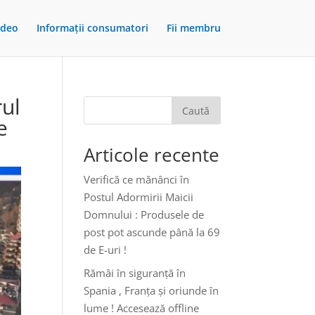
ideo
Informații consumatori
Fii membru
rul
Caută
e
Articole recente
Verifică ce mănânci în
Postul Adormirii Maicii
Domnului : Produsele de
post pot ascunde până la 69
de E-uri !
Rămâi în siguranță în
Spania , Franța și oriunde în
lume ! Accesează offline