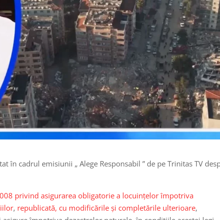
tat în cadrul emisiunii „ Alege Responsabil ” de pe Trinitas TV des
2008 privind asigurarea obligatorie a locuinţelor împotriva
iilor
,
republicată, cu modificările și completările ulterioare
,
i asigure împotriva dezastrelor naturale, în condițiile acestei legi,