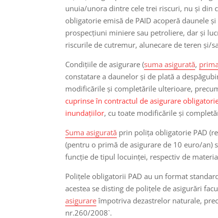
unuia/unora dintre cele trei riscuri, nu și di
obligatorie emisă de PAID acoperă daunele și la
prospecțiuni miniere sau petroliere, dar și luc
riscurile de cutremur, alunecare de teren și/s
Condițiile de asigurare (
suma asigurată
,
prima
constatare a daunelor și de plată a despăgubir
modificările și completările ulterioare, precu
cuprinse în contractul de asigurare obligatori
inundaţiilor
, cu toate modificările și completăr
Suma asigurată
prin polița obligatorie PAD 
(pentru o primă de asigurare de 10 euro/an) 
funcție de tipul locuinței, respectiv de materia
Polițele obligatorii PAD au un format standard 
acestea se disting de polițele de asigurări fa
asigurare
împotriva dezastrelor naturale, prec
nr.260/2008`.