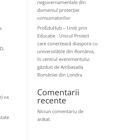
neguvernamentale din
domeniul protecției
consumatorilor
ProEduHub – Uniți prin
e
Educație : Unicul Proiect
care conectează diaspora cu
AD.
universitățile din România,
în centrul evenimentului
găzduit de Ambasada
României din Londra
Comentarii
e) va
recente
Niciun comentariu de
state
arătat.