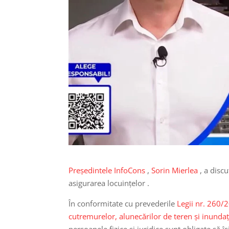
Președintele InfoCons
,
Sorin Mierlea
, a discu
asigurarea locuințelor .
În conformitate cu prevederile
Legii nr. 260/
cutremurelor, alunecărilor de teren şi inundaţ
persoanele fizice şi juridice sunt obligate să îș