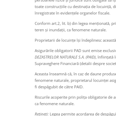
toate construcțiile cu destinația de locuință, 
înregistrate în evidențele organelor fiscale.
Conform art.2, lit. b) din legea menționată, p
teren și inundații, ca fenomene naturale.
Proprietarii de locuințe își îndeplinesc aceast
Asigurările obligatorii PAD sunt emise exclus
DEZASTRELOR NATURALE S.A. (PAID)
, înființat
Supraveghere Financiară (detalii despre societ
Aceasta înseamnă că, în caz de daune produse
fenomene naturale, proprietarul locuinței asi
fi despăgubit de către PAID.
Riscurile acoperite prin polița obligatorie de
ca fenomene naturale.
Rețineți:
Legea permite acordarea de despăgubi