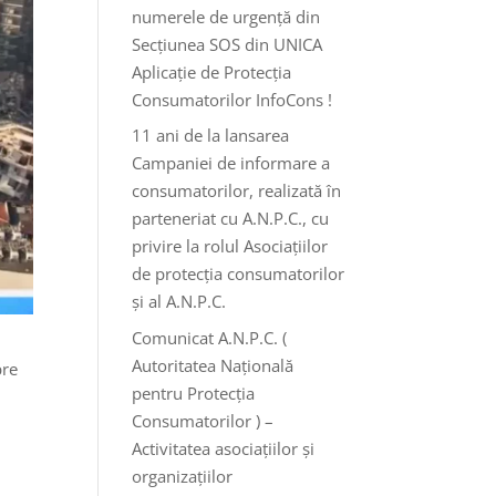
numerele de urgență din
Secțiunea SOS din UNICA
Aplicație de Protecția
Consumatorilor InfoCons !
11 ani de la lansarea
Campaniei de informare a
consumatorilor, realizată în
parteneriat cu A.N.P.C., cu
privire la rolul Asociațiilor
de protecția consumatorilor
și al A.N.P.C.
Comunicat A.N.P.C. (
Autoritatea Națională
pre
pentru Protecția
Consumatorilor ) –
Activitatea asociațiilor și
organizațiilor