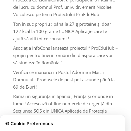
de lucru cu domnul Prof. univ. dr. emerit Nicolae
Voiculescu pe tema Proiectului ProEduHub
Ton în suc propriu : până la 27 g proteine și doar
122 kcal la 100 grame ! UNICA Aplicație care te
ajută să afli tot ce consumi !
Asociația InfoCons lansează proiectul ” ProEduHub –
sprijin pentru tinerii români din diaspora care vor
să studieze în România “
Verifică ce mănânci în Postul Adormirii Maicii
Domnului : Produsele de post pot ascunde până la
69 de E-uri !
Rămâi în siguranță în Spania , Franța și oriunde în
lume ! Accesează offline numerele de urgență din
Secțiunea SOS din UNICA Aplicație de Protecția
Consumatorilor InfoCons !
🍪 Cookie Preferences