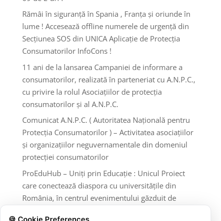
Rămâi în siguranță în Spania , Franța și oriunde în
lume ! Accesează offline numerele de urgență din
Secțiunea SOS din UNICA Aplicație de Protecția
Consumatorilor InfoCons !
11 ani de la lansarea Campaniei de informare a
consumatorilor, realizată în parteneriat cu A.N.P.C.,
cu privire la rolul Asociațiilor de protecția
consumatorilor și al A.N.P.C.
Comunicat A.N.P.C. ( Autoritatea Națională pentru
Protecția Consumatorilor ) – Activitatea asociațiilor
și organizațiilor neguvernamentale din domeniul
protecției consumatorilor
ProEduHub – Uniți prin Educație : Unicul Proiect
care conectează diaspora cu universitățile din
România, în centrul evenimentului găzduit de
Ambasada României din Londra
🍪 Cookie Preferences