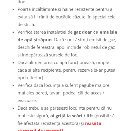
tine.
Poartă încălţăminte şi haine rezistente pentru a
evita să fii rănit de bucăţile căzute, în special cele
de sticlă.
Verifică starea instalaţiei de
gaz doar cu emulsie
de apă şi săpun
. Dacă sunt / simți emisii de gaz,
deschide fereastra, apoi închide robinetul de gaz
și îndepărtează sursele de foc.
Dacă alimentarea cu apă funcționează, umple
cada şi alte recipiente, pentru rezervă (s-ar putea
opri ulterior).
Verifică dacă locuinţa a suferit pagube majore,
mai ales pereti, tavan, podea, căi de acces /
evacuare.
Dacă trebuie să părăsești locuinţa pentru că nu
mai este sigură,
ai grijă la scări / lift
(posibil să
fie afectată rezistenţa acestora) și
nu uita
rucsacul de urgenţă!