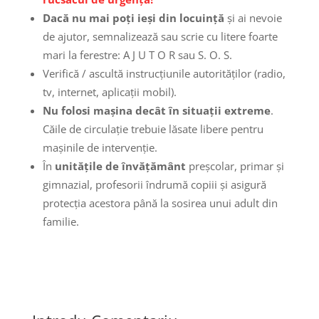
Dacă nu mai poţi ieşi din locuinţă
și ai nevoie
de ajutor, semnalizează sau scrie cu litere foarte
mari la ferestre: A J U T O R sau S. O. S.
Verifică / ascultă instrucţiunile autorităţilor (radio,
tv, internet, aplicații mobil).
Nu folosi maşina decât în situaţii extreme
.
Căile de circulaţie trebuie lăsate libere pentru
maşinile de intervenţie.
În
unităţile de învăţământ
preşcolar, primar şi
gimnazial, profesorii îndrumă copiii şi asigură
protecţia acestora până la sosirea unui adult din
familie.