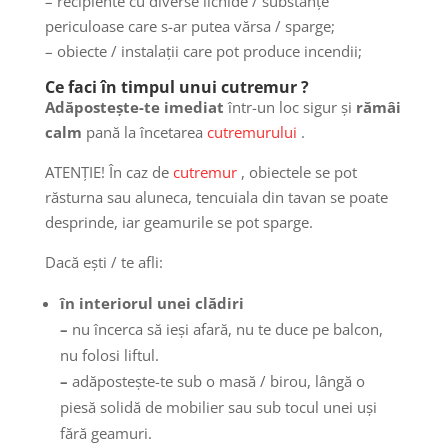
– recipiente cu diverse lichide / substanțe
periculoase care s-ar putea vărsa / sparge;
– obiecte / instalații care pot produce incendii;
Ce faci în timpul unui
cutremur
?
Adăpostește-te imediat
într-un loc sigur şi
rămâi
calm
pană la încetarea
cutremurului
.
ATENŢIE! În caz de
cutremur
, obiectele se pot
răsturna sau aluneca, tencuiala din tavan se poate
desprinde, iar geamurile se pot sparge.
Dacă ești / te afli:
în interiorul unei clădiri
–
nu încerca să ieşi afară, nu te duce pe balcon,
nu folosi liftul.
–
adăpostește-te sub o masă / birou, lângă o
piesă solidă de mobilier sau sub tocul unei uși
fără geamuri.