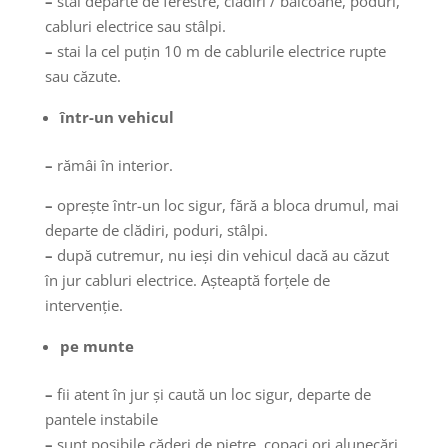
–
stai departe de ferestre, clădiri / balcoane, poduri,
cabluri electrice sau stâlpi.
–
stai la cel puţin 10 m de cablurile electrice rupte
sau căzute.
într-un vehicul
–
rămâi în interior.
–
oprește într-un loc sigur, fără a bloca drumul, mai
departe de clădiri, poduri, stâlpi.
–
după cutremur, nu ieşi din vehicul dacă au căzut
în jur cabluri electrice. Aşteaptă forţele de
intervenţie.
pe munte
–
fii atent în jur şi caută un loc sigur, departe de
pantele instabile
–
sunt posibile căderi de pietre, copaci ori alunecări