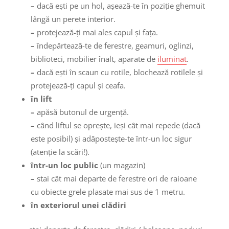
–
dacă ești pe un hol, aşează-te în poziţie ghemuit
lângă un perete interior.
–
protejează-ți mai ales capul şi faţa.
–
îndepărtează-te de ferestre, geamuri, oglinzi,
biblioteci, mobilier înalt, aparate de
iluminat
.
–
dacă ești în scaun cu rotile, blochează rotilele şi
protejează-ți capul şi ceafa.
în lift
–
apăsă butonul de urgenţă.
–
când liftul se opreşte, ieşi cât mai repede (dacă
este posibil) şi adăpostește-te într-un loc sigur
(atenție la scări!).
într-un loc public
(un magazin)
–
stai cât mai departe de ferestre ori de raioane
cu obiecte grele plasate mai sus de 1 metru.
în exteriorul unei clădiri