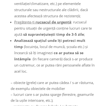
ventilaţie/climatizare, etc.) pe elementele
structurale sau nestructurale ale clădirii, dacă
acestea afectează structura de rezistenţă;
Pregătește-ți
rucsacul de urgenţă
: rucsacul
pentru situaţii de urgenţă conţine lucruri care te
ajută
să supravieţuiești timp de 3-5 zile
;
Analizează spațiul unde îți petreci mult
timp
(locuinţa, locul de muncă, școala etc.) şi
încearcă să îți imaginezi
ce ar putea să se
întâmple
(în fiecare cameră) dacă s-ar produce
un cutremur, ce ar putea răni persoanele aflate în
acel loc.
– obiecte (grele) care ar putea cădea / s-ar răsturna,
de exemplu obiectele de mobilier
– lucruri care s-ar putea sparge (ferestre, geamurile
de la ușile interioare, etc.);