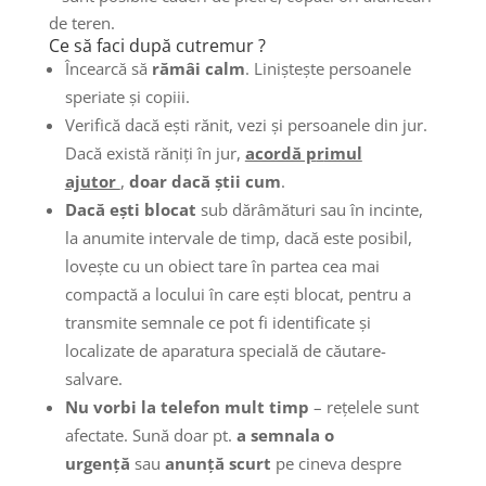
de teren.
Ce să faci după
cutremur
?
Încearcă să
rămâi calm
. Liniştește persoanele
speriate şi copiii.
Verifică dacă ești rănit, vezi şi persoanele din jur.
Dacă există răniţi în jur,
acordă p
r
imul
ajutor
,
doar dacă știi cum
.
Dacă ești blocat
sub dărâmături sau în incinte,
la anumite intervale de timp, dacă este posibil,
lovește cu un obiect tare în partea cea mai
compactă a locului în care ești blocat, pentru a
transmite semnale ce pot fi identificate şi
localizate de aparatura specială de căutare-
salvare.
Nu vorbi la telefon mult timp
– rețelele sunt
afectate. Sună doar pt.
a semnala o
urgenţă
sau
anunță scurt
pe cineva despre