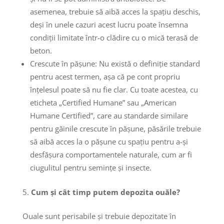
asemenea, trebuie să aibă acces la spațiu deschis,
deși în unele cazuri acest lucru poate însemna
condiții limitate într-o clădire cu o mică terasă de
beton.
Crescute în pășune: Nu există o definiție standard
pentru acest termen, așa că pe cont propriu
înțelesul poate să nu fie clar. Cu toate acestea, cu
eticheta „Certified Humane” sau „American
Humane Certified”, care au standarde similare
pentru găinile crescute în pășune, păsările trebuie
să aibă acces la o pășune cu spațiu pentru a-și
desfășura comportamentele naturale, cum ar fi
ciugulitul pentru semințe și insecte.
Cum și cât timp putem depozita ouăle?
Ouale sunt perisabile și trebuie depozitate în