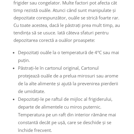
frigider sau congelator. Multe factori pot afecta cât
timp rezistă ouăle. Atunci când sunt manipulate și
depozitate corespunzător, ouăle se strică foarte rar.
Cu toate acestea, dacă le păstrați prea mult timp, au
tendința să se usuce. Iată câteva sfaturi pentru
depozitarea corectă a ouălor proaspete:
Depozitați ouăle la o temperatură de 4°C sau mai
puțin.
Păstrați-le în cartonul original, Cartonul
protejează ouăle de a prelua mirosuri sau arome
de la alte alimente și ajută la prevenirea pierderii
de umiditate.
Depozitați-le pe raftul de mijloc al frigiderului,
departe de alimentele cu miros puternic.
Temperatura pe un raft din interior rămâne mai
constantă decât pe ușă, care se deschide și se
închide frecvent.