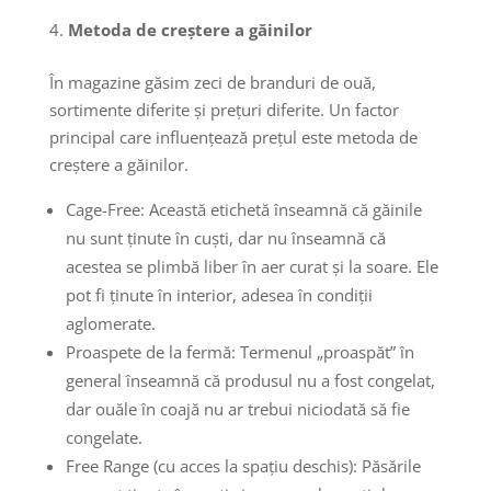
Metoda de creștere a găinilor
În magazine găsim zeci de branduri de ouă,
sortimente diferite și prețuri diferite. Un factor
principal care influențează prețul este metoda de
creștere a găinilor.
Cage-Free: Această etichetă înseamnă că găinile
nu sunt ținute în cuști, dar nu înseamnă că
acestea se plimbă liber în aer curat și la soare. Ele
pot fi ținute în interior, adesea în condiții
aglomerate.
Proaspete de la fermă: Termenul „proaspăt” în
general înseamnă că produsul nu a fost congelat,
dar ouăle în coajă nu ar trebui niciodată să fie
congelate.
Free Range (cu acces la spațiu deschis): Păsările