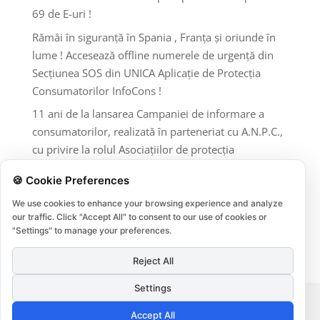
69 de E-uri !
Rămâi în siguranță în Spania , Franța și oriunde în
lume ! Accesează offline numerele de urgență din
Secțiunea SOS din UNICA Aplicație de Protecția
Consumatorilor InfoCons !
11 ani de la lansarea Campaniei de informare a
consumatorilor, realizată în parteneriat cu A.N.P.C.,
cu privire la rolul Asociațiilor de protecția
consumatorilor și al A.N.P.C.
🍪 Cookie Preferences
Comentarii recente
We use cookies to enhance your browsing experience and analyze
our traffic. Click "Accept All" to consent to our use of cookies or
"Settings" to manage your preferences.
Niciun comentariu de arătat.
Reject All
Settings
Termeni si conditii
Protectia datelor
Accept All