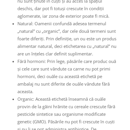
nu sunt ținute în cuști și au acces la spațiul
deschis, dar pot fi totuși crescute în condiții
aglomerate, iar zona de exterior poate fi mică.
Natural: Oamenii confundă adesea termenul
„natural” cu „organic”, dar cele două termeni sunt
foarte diferiți. Prin definiție, un ou este un produs
alimentar natural, deci etichetarea cu „natural” nu
are un înțeles clar definit suplimentar.
Fără hormoni: Prin lege, păsările care produc ouă
și cele care sunt vândute ca carne nu pot primi
hormoni, deci ouăle cu această etichetă pe
ambalaj nu sunt diferite de ouăle vândute fără
aceasta.
Organic: Această etichetă înseamnă că ouăle
provin de la găini hrănite cu cereale crescute fără
pesticide sintetice sau organisme modificate
genetic (GMO). Păsările nu pot fi crescute în cuști
și nu li se pot administra antibiotice. De