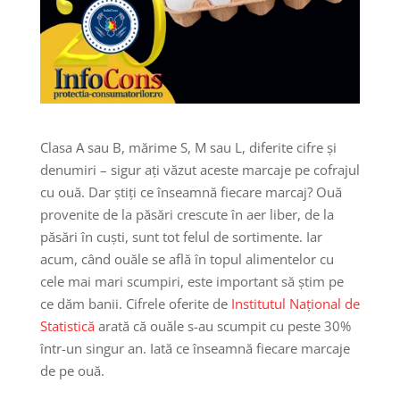
Clasa A sau B, mărime S, M sau L, diferite cifre și
denumiri – sigur ați văzut aceste marcaje pe cofrajul
cu ouă. Dar știți ce înseamnă fiecare marcaj? Ouă
provenite de la păsări crescute în aer liber, de la
păsări în cuști, sunt tot felul de sortimente. Iar
acum, când ouăle se află în topul alimentelor cu
cele mai mari scumpiri, este important să știm pe
ce dăm banii. Cifrele oferite de
Institutul Național de
Statistică
arată că ouăle s-au scumpit cu peste 30%
într-un singur an. Iată ce înseamnă fiecare marcaje
de pe ouă.