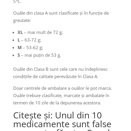
5°C.
Ouăle din clasa A sunt clasificate și în funcție de
greutate:
XL
– mai mult de 72 g;
L
– 63-72 g;
M
– 53-62 g;
S
– mai puțin de 53 g.
Ouăle din Clasa B sunt cele care nu îndeplinesc
condițiile de calitate perevăzute în Clasa A.
Doar centrele de ambalare a ouălor le pot marca.
Ouăle trebuie clasificate, marcate și ambalate în
termen de 10 zile de la depunerea acestora.
Citește și: Unul din 10
medicamente sunt false