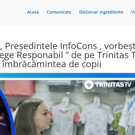
Acasa
Comunicate
Dicționar ingrediente
V
 Președintele InfoCons , vorbeș
lege Responabil ” de pe Trinitas 
u îmbrăcămintea de copii