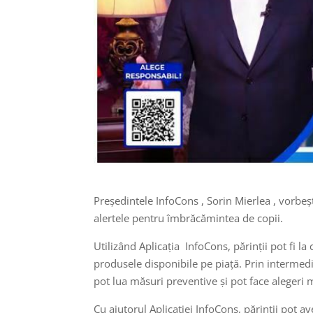
Președintele InfoCons , Sorin Mierlea , vorbeș
alertele pentru îmbrăcămintea de copii.
Utilizând Aplicația InfoCons, părinții pot fi l
produsele disponibile pe piață. Prin intermedi
pot lua măsuri preventive și pot face alegeri ma
Cu ajutorul Aplicației InfoCons, părinții pot 