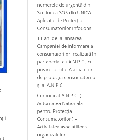
numerele de urgență din
Secțiunea SOS din UNICA
Aplicație de Protecția
Consumatorilor InfoCons !
11 ani de la lansarea
Campaniei de informare a
consumatorilor, realizată în
parteneriat cu A.N.P.C., cu
privire la rolul Asociațiilor
de protecția consumatorilor
și al A.N.P.C.
e
Comunicat A.N.P.C. (
Autoritatea Națională
pentru Protecția
ții
Consumatorilor ) –
Activitatea asociațiilor și
organizațiilor
unt