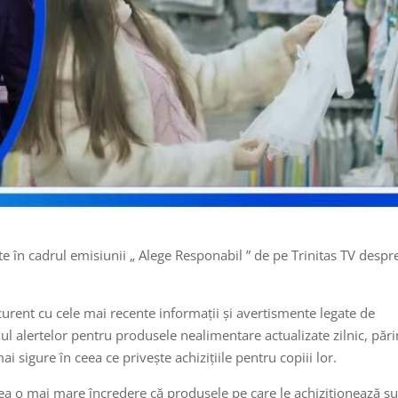
te în cadrul emisiunii „ Alege Responabil ” de pe Trinitas TV despr
a curent cu cele mai recente informații și avertismente legate de
ul alertelor pentru produsele nealimentare actualizate zilnic, părin
i sigure în ceea ce privește achizițiile pentru copiii lor.
avea o mai mare încredere că produsele pe care le achiziționează s