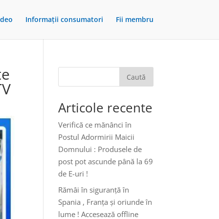
ideo
Informații consumatori
Fii membru
te
Caută
TV
Articole recente
Verifică ce mănânci în
Postul Adormirii Maicii
Domnului : Produsele de
post pot ascunde până la 69
de E-uri !
Rămâi în siguranță în
Spania , Franța și oriunde în
lume ! Accesează offline