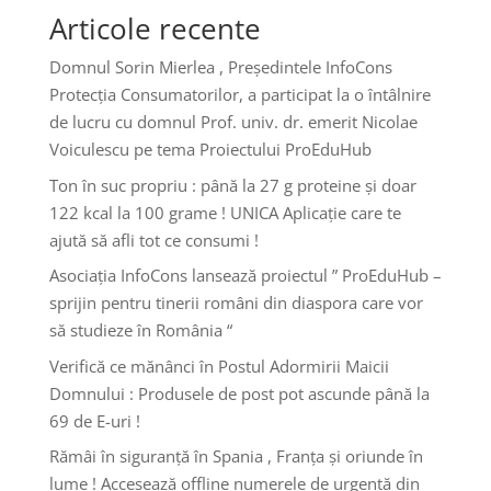
Articole recente
Domnul Sorin Mierlea , Președintele InfoCons
Protecția Consumatorilor, a participat la o întâlnire
de lucru cu domnul Prof. univ. dr. emerit Nicolae
Voiculescu pe tema Proiectului ProEduHub
Ton în suc propriu : până la 27 g proteine și doar
122 kcal la 100 grame ! UNICA Aplicație care te
ajută să afli tot ce consumi !
Asociația InfoCons lansează proiectul ” ProEduHub –
sprijin pentru tinerii români din diaspora care vor
să studieze în România “
Verifică ce mănânci în Postul Adormirii Maicii
Domnului : Produsele de post pot ascunde până la
69 de E-uri !
Rămâi în siguranță în Spania , Franța și oriunde în
lume ! Accesează offline numerele de urgență din