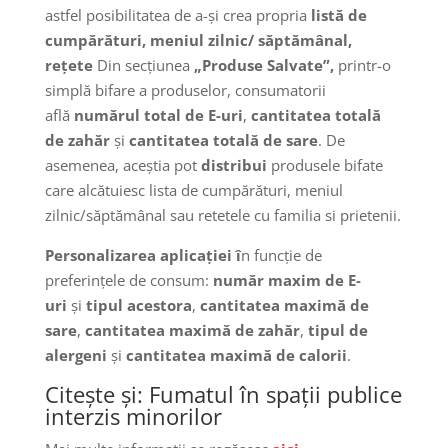
astfel posibilitatea de a-și crea propria
listă de
cumpărături, meniul zilnic/ săptămânal,
rețete
Din secțiunea
„Produse Salvate”,
printr-o
simplă bifare a produselor, consumatorii
află
numărul total de E-uri
,
cantitatea totală
de zahăr
și
cantitatea totală de sare
. De
asemenea, aceștia pot
distribui
produsele bifate
care alcătuiesc lista de cumpărături, meniul
zilnic/săptămânal sau retetele cu familia si prietenii.
Personalizarea aplicației î
n funcție de
preferințele de consum:
număr maxim de E-
uri
și
tipul acestora
,
cantitatea maximă de
sare
,
cantitatea maximă de zahăr
,
tipul de
alergeni
și
cantitatea maximă de calorii
.
Citește și: Fumatul în spații publice
interzis minorilor