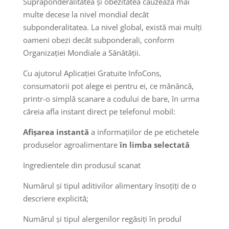
Supraponderalitatea și obezitatea cauzează mai
multe decese la nivel mondial decât
subponderalitatea. La nivel global, există mai mulți
oameni obezi decât subponderali, conform
Organizației Mondiale a Sănătății.
Cu ajutorul Aplicației Gratuite InfoCons,
consumatorii pot alege ei pentru ei, ce mănâncă,
printr-o simplă scanare a codului de bare, în urma
căreia afla instant direct pe telefonul mobil:
Afișarea instantă
a informațiilor de pe etichetele
produselor agroalimentare
în limba selectată
Ingredientele din produsul scanat
Numărul și tipul aditivilor alimentary însoțiți de o
descriere explicită;
Numărul și tipul alergenilor regăsiți în produl