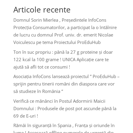
Articole recente
Domnul Sorin Mierlea , Președintele InfoCons
Protecția Consumatorilor, a participat la o întâlnire
de lucru cu domnul Prof. univ. dr. emerit Nicolae
Voiculescu pe tema Proiectului ProEduHub
Ton în suc propriu : până la 27 g proteine și doar
122 kcal la 100 grame ! UNICA Aplicație care te
ajută să afli tot ce consumi !
Asociația InfoCons lansează proiectul ” ProEduHub –
sprijin pentru tinerii români din diaspora care vor
să studieze în România “
Verifică ce mănânci în Postul Adormirii Maicii
Domnului : Produsele de post pot ascunde până la
69 de E-uri !
Rămâi în siguranță în Spania , Franța și oriunde în
lume ! Accesează offline numerele de urgență din