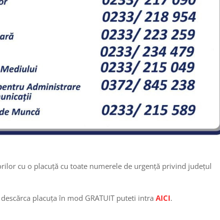
orilor cu o placuță cu toate numerele de urgență privind județul
 descărca placuța în mod GRATUIT puteti intra
AICI
.