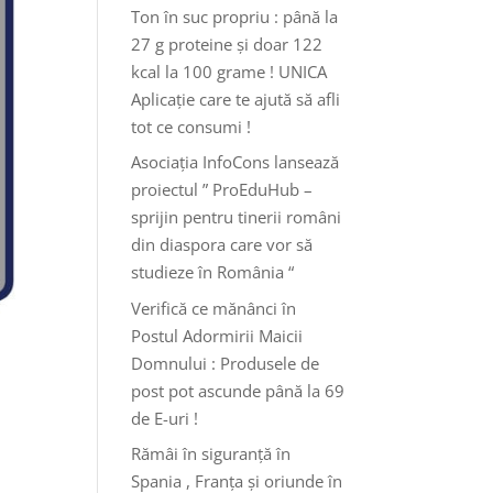
Ton în suc propriu : până la
27 g proteine și doar 122
kcal la 100 grame ! UNICA
Aplicație care te ajută să afli
tot ce consumi !
Asociația InfoCons lansează
proiectul ” ProEduHub –
sprijin pentru tinerii români
din diaspora care vor să
studieze în România “
Verifică ce mănânci în
Postul Adormirii Maicii
Domnului : Produsele de
post pot ascunde până la 69
de E-uri !
Rămâi în siguranță în
Spania , Franța și oriunde în