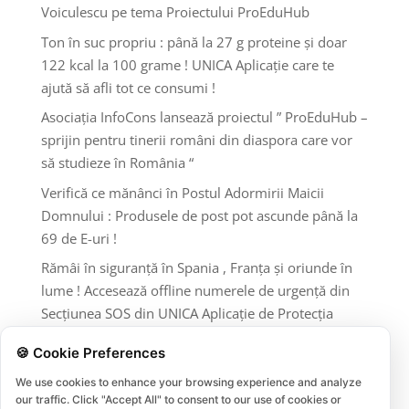
Voiculescu pe tema Proiectului ProEduHub
Ton în suc propriu : până la 27 g proteine și doar
122 kcal la 100 grame ! UNICA Aplicație care te
ajută să afli tot ce consumi !
Asociația InfoCons lansează proiectul ” ProEduHub –
sprijin pentru tinerii români din diaspora care vor
să studieze în România “
Verifică ce mănânci în Postul Adormirii Maicii
Domnului : Produsele de post pot ascunde până la
69 de E-uri !
Rămâi în siguranță în Spania , Franța și oriunde în
lume ! Accesează offline numerele de urgență din
Secțiunea SOS din UNICA Aplicație de Protecția
Consumatorilor InfoCons !
🍪 Cookie Preferences
Comentarii recente
We use cookies to enhance your browsing experience and analyze
our traffic. Click "Accept All" to consent to our use of cookies or