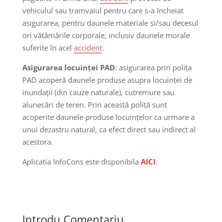
vehiculul sau tramvaiul pentru care s-a încheiat
asigurarea, pentru daunele materiale și/sau decesul
ori vătămările corporale, inclusiv daunele morale
suferite în acel
accident
.
Asigurarea locuinței PAD
: asigurarea prin polița
PAD acoperă daunele produse asupra locuinței de
inundații (din cauze naturale), cutremure sau
alunecări de teren. Prin această poliță sunt
acoperite daunele produse locuințelor ca urmare a
unui dezastru natural, ca efect direct sau indirect al
acestora.
Aplicatia InfoCons este disponibila
AICI
.
Introdu Comentariu