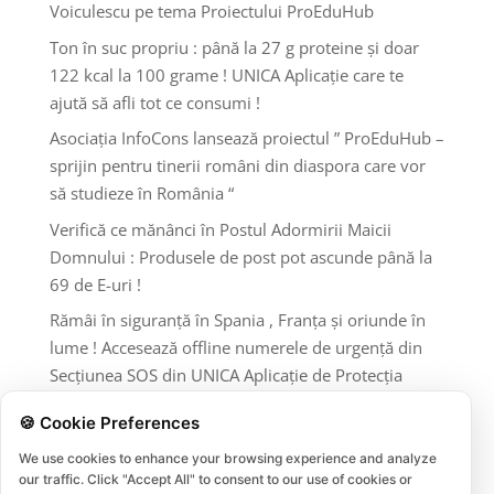
Voiculescu pe tema Proiectului ProEduHub
Ton în suc propriu : până la 27 g proteine și doar
122 kcal la 100 grame ! UNICA Aplicație care te
ajută să afli tot ce consumi !
Asociația InfoCons lansează proiectul ” ProEduHub –
sprijin pentru tinerii români din diaspora care vor
să studieze în România “
Verifică ce mănânci în Postul Adormirii Maicii
Domnului : Produsele de post pot ascunde până la
69 de E-uri !
Rămâi în siguranță în Spania , Franța și oriunde în
lume ! Accesează offline numerele de urgență din
Secțiunea SOS din UNICA Aplicație de Protecția
Consumatorilor InfoCons !
🍪 Cookie Preferences
Comentarii recente
We use cookies to enhance your browsing experience and analyze
our traffic. Click "Accept All" to consent to our use of cookies or