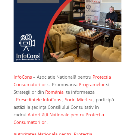
InfoCons
– Asociație Natională pentru
Protectia
Consumatorilor
si Promovarea
Programelor
si
Strategiilor din
România
te informează
.
Președintele InfoCons
,
Sorin Mierlea
, participă
astăzi la ședința Consiliului Consultativ în
cadrul
Autorității Naționale pentru Protecția
Consumatorilor
.
Autoritatea Națională pentru Protecția