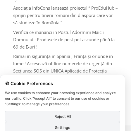
Asociația InfoCons lansează proiectul ” ProEduHub –
sprijin pentru tinerii români din diaspora care vor
să studieze în România “
Verifică ce mănânci în Postul Adormirii Maicii
Domnului : Produsele de post pot ascunde până la
69 de E-uri !
Rămâi în siguranță în Spania , Franța și oriunde în
lume ! Accesează offline numerele de urgență din
Secțiunea SOS din UNICA Aplicație de Protecția
Consumatorilor InfoCons !
🍪 Cookie Preferences
Comentarii recente
We use cookies to enhance your browsing experience and analyze
our traffic. Click "Accept All" to consent to our use of cookies or
"Settings" to manage your preferences.
Niciun comentariu de arătat.
Reject All
Settings