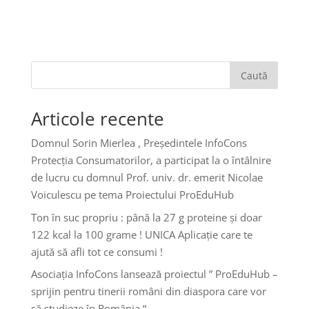
Caută
Articole recente
Domnul Sorin Mierlea , Președintele InfoCons
Protecția Consumatorilor, a participat la o întâlnire
de lucru cu domnul Prof. univ. dr. emerit Nicolae
Voiculescu pe tema Proiectului ProEduHub
Ton în suc propriu : până la 27 g proteine și doar
122 kcal la 100 grame ! UNICA Aplicație care te
ajută să afli tot ce consumi !
Asociația InfoCons lansează proiectul ” ProEduHub –
sprijin pentru tinerii români din diaspora care vor
să studieze în România “