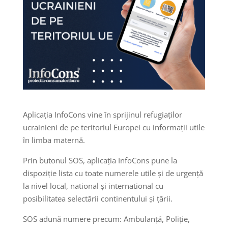
Aplicația InfoCons vine în sprijinul refugiaților
ucrainieni de pe teritoriul Europei cu informații utile
în limba maternă.
Prin butonul SOS, aplicația InfoCons pune la
dispoziție lista cu toate numerele utile și de urgență
la nivel local, national și international cu
posibilitatea selectării continentului și țării.
SOS adună numere precum: Ambulanță, Poliție,