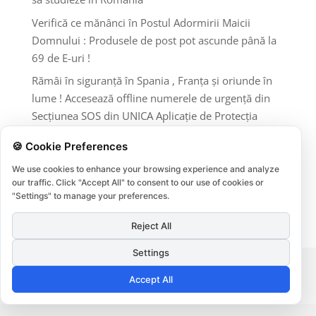
Verifică ce mănânci în Postul Adormirii Maicii
Domnului : Produsele de post pot ascunde până la
69 de E-uri !
Rămâi în siguranță în Spania , Franța și oriunde în
lume ! Accesează offline numerele de urgență din
Secțiunea SOS din UNICA Aplicație de Protecția
Consumatorilor InfoCons !
🍪 Cookie Preferences
Comentarii recente
We use cookies to enhance your browsing experience and analyze
our traffic. Click "Accept All" to consent to our use of cookies or
"Settings" to manage your preferences.
Niciun comentariu de arătat.
Reject All
Settings
Termeni si conditii
Protectia datelor
Accept All
Cookies