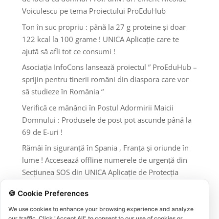
Voiculescu pe tema Proiectului ProEduHub
Ton în suc propriu : până la 27 g proteine și doar
122 kcal la 100 grame ! UNICA Aplicație care te
ajută să afli tot ce consumi !
Asociația InfoCons lansează proiectul ” ProEduHub –
sprijin pentru tinerii români din diaspora care vor
să studieze în România “
Verifică ce mănânci în Postul Adormirii Maicii
Domnului : Produsele de post pot ascunde până la
69 de E-uri !
Rămâi în siguranță în Spania , Franța și oriunde în
lume ! Accesează offline numerele de urgență din
Secțiunea SOS din UNICA Aplicație de Protecția
Consumatorilor InfoCons !
🍪 Cookie Preferences
Comentarii recente
We use cookies to enhance your browsing experience and analyze
our traffic. Click "Accept All" to consent to our use of cookies or