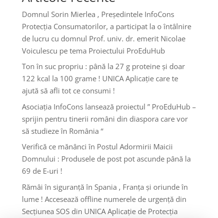
Domnul Sorin Mierlea , Președintele InfoCons
Protecția Consumatorilor, a participat la o întâlnire
de lucru cu domnul Prof. univ. dr. emerit Nicolae
Voiculescu pe tema Proiectului ProEduHub
Ton în suc propriu : până la 27 g proteine și doar
122 kcal la 100 grame ! UNICA Aplicație care te
ajută să afli tot ce consumi !
Asociația InfoCons lansează proiectul ” ProEduHub –
sprijin pentru tinerii români din diaspora care vor
să studieze în România “
Verifică ce mănânci în Postul Adormirii Maicii
Domnului : Produsele de post pot ascunde până la
69 de E-uri !
Rămâi în siguranță în Spania , Franța și oriunde în
lume ! Accesează offline numerele de urgență din
Secțiunea SOS din UNICA Aplicație de Protecția