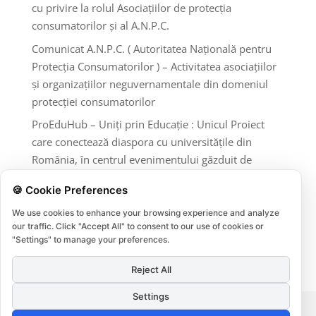
cu privire la rolul Asociațiilor de protecția
consumatorilor și al A.N.P.C.
Comunicat A.N.P.C. ( Autoritatea Națională pentru
Protecția Consumatorilor ) – Activitatea asociațiilor
și organizațiilor neguvernamentale din domeniul
protecției consumatorilor
ProEduHub – Uniți prin Educație : Unicul Proiect
care conectează diaspora cu universitățile din
România, în centrul evenimentului găzduit de
Ambasada României din Londra
🍪 Cookie Preferences
Comentarii recente
We use cookies to enhance your browsing experience and analyze
our traffic. Click "Accept All" to consent to our use of cookies or
"Settings" to manage your preferences.
Niciun comentariu de arătat.
Reject All
Settings
Termeni si conditii
Protectia datelor