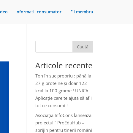
ideo
Informații consumatori
Fii membru
Caută
Articole recente
Ton în suc propriu : până la
27 g proteine și doar 122
kcal la 100 grame ! UNICA
Aplicație care te ajută să afli
tot ce consumi !
Asociația InfoCons lansează
proiectul ” ProEduHub –
sprijin pentru tinerii români