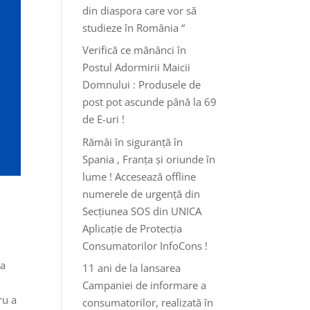
din diaspora care vor să
studieze în România “
Verifică ce mănânci în
Postul Adormirii Maicii
Domnului : Produsele de
post pot ascunde până la 69
de E-uri !
Rămâi în siguranță în
Spania , Franța și oriunde în
lume ! Accesează offline
numerele de urgență din
Secțiunea SOS din UNICA
Aplicație de Protecția
Consumatorilor InfoCons !
ia
11 ani de la lansarea
Campaniei de informare a
ru a
consumatorilor, realizată în