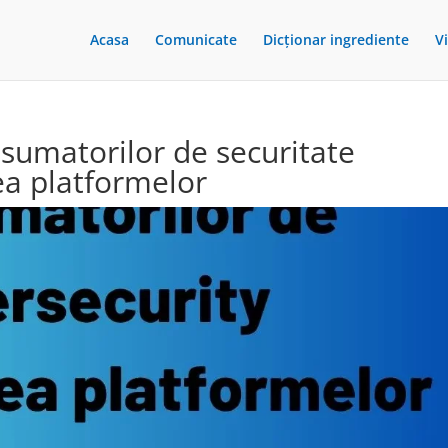
Acasa
Comunicate
Dicționar ingrediente
V
sumatorilor de securitate
tea platformelor