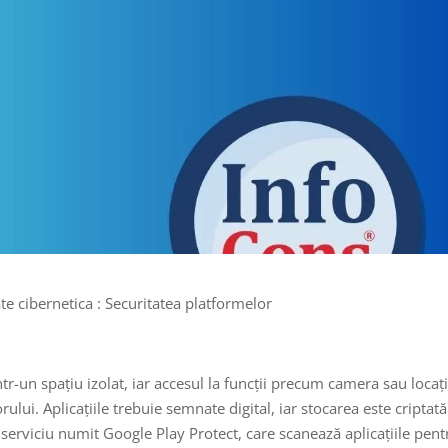
e cibernetica : Securitatea platformelor
ntr-un spațiu izolat, iar accesul la funcții precum camera sau locaț
ului. Aplicațiile trebuie semnate digital, iar stocarea este criptată
 serviciu numit Google Play Protect, care scanează aplicațiile pent