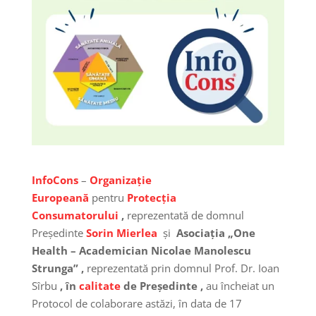
InfoCons
–
Organizație
Europeană
pentru
Protecția
Consumatorului
,
reprezentată de domnul
Președinte
Sorin Mierlea
și
Asociația „One
Health – Academician Nicolae Manolescu
Strunga” ,
reprezentată prin domnul Prof. Dr. Ioan
Sîrbu
, în
calitate
de Președinte ,
au încheiat un
Protocol de colaborare astăzi, în data de 17