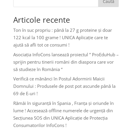
Caută
Articole recente
Ton în suc propriu : până la 27 g proteine și doar
122 kcal la 100 grame ! UNICA Aplicație care te
ajută să afli tot ce consumi !
Asociația InfoCons lansează proiectul ” ProEduHub –
sprijin pentru tinerii români din diaspora care vor
să studieze în România “
Verifică ce mănânci în Postul Adormirii Maicii
Domnului : Produsele de post pot ascunde până la
69 de E-uri !
Rămâi în siguranță în Spania , Franța și oriunde în
lume ! Accesează offline numerele de urgență din
Secțiunea SOS din UNICA Aplicație de Protecția
Consumatorilor InfoCons !