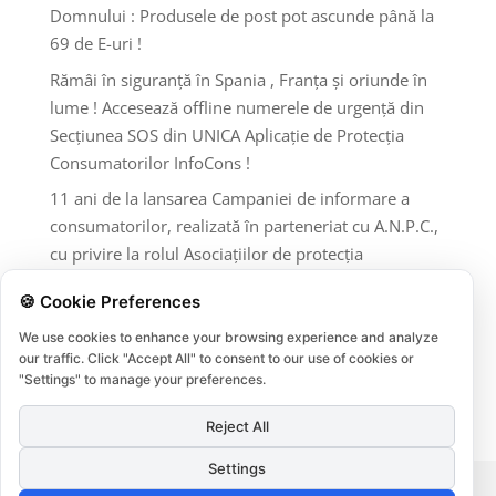
Domnului : Produsele de post pot ascunde până la
69 de E-uri !
Rămâi în siguranță în Spania , Franța și oriunde în
lume ! Accesează offline numerele de urgență din
Secțiunea SOS din UNICA Aplicație de Protecția
Consumatorilor InfoCons !
11 ani de la lansarea Campaniei de informare a
consumatorilor, realizată în parteneriat cu A.N.P.C.,
cu privire la rolul Asociațiilor de protecția
consumatorilor și al A.N.P.C.
🍪 Cookie Preferences
Comentarii recente
We use cookies to enhance your browsing experience and analyze
our traffic. Click "Accept All" to consent to our use of cookies or
"Settings" to manage your preferences.
Niciun comentariu de arătat.
Reject All
Settings
Termeni si conditii
Protectia datelor